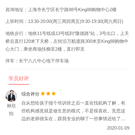
咨询地址：
上海市长宁区长宁路88号King88购物中心2楼
上班时间：
13:30-20:00(周三周四周五)9:30-19:30(周六周日)
地铁步行：
地铁11号线或13号线到“隆德路”站，3号出口，上天
桥后直行120米下天桥，左转沿万航渡路300米至King88购物中
心大门，乘坐商场扶梯至2楼，直行即至
停车：长宁八八中心地下停车场
学员好评
综合评分
自从想给孩子报个培训班之后一直在找机构了解，有
林欣
些机构感觉就是做生意的模式，不是很喜欢。竞思这
怡
边的老师很实在，跟我专业的聊了一些事情还给了些
建议，再三考量之后已经报名了。
2020-01-09