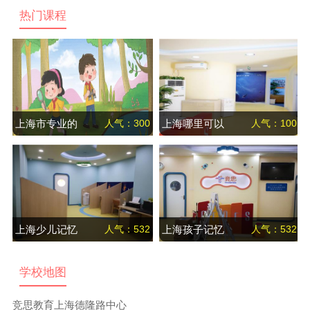
热门课程
上海市专业的
人气：300
上海哪里可以
人气：100
注意力训练课
治疗孩子注意
程
力不集中
上海少儿记忆
人气：532
上海孩子记忆
人气：532
力提升课程
力培训课程
学校地图
竞思教育上海德隆路中心