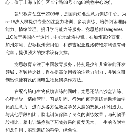
心，位于上海市长宁区长宁路88号King88购物中心2楼。
竞思教育创立于2008年，是国内知名注意力训练中心。为
5~18岁人群提供专业的注意力培训、多动训练、培养阅读理解
能力、情绪管理、提升学习能力等服务。竞思总部Talegenes
LLC位于美国内华达州，中心地处洛杉矶，在加州瓦伦西亚、
加州尔湾、密歇根州安阿伯，和佛吉尼亚夏洛特维尔均设有研
究室，提供强大的技术设备支撑。
竞思教育专注于中国教育服务，特别是少年儿童潜能开发
领域，有独特之处，旨在提高使用者的注意力能力，并独立研
制出快捷有效的脑电生物反馈操作方法。
在配合脑电生物反馈训练的同时，竞思还结合沙盘训练、
心理辅导、情绪管理、习题巩固、行为约束等训练辅助增加学
员的注意力，进而从各方位激发学员大脑的想象力和创造力。
与其他手段相比，脑电训练保障了良久的训练效果；与药物手
段相比，脑电训练挣脱了药物效果的反复无常、一生的依附性
和反作用，实现训练的科学、绿色性。