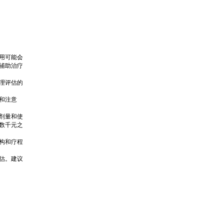
用可能会
辅助治疗
理评估的
和注意
剂量和使
数千元之
构和疗程
估。建议