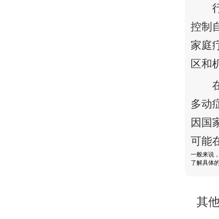
控制
家庭
区和
多动
因国
可能
一般来说
了解具体
其