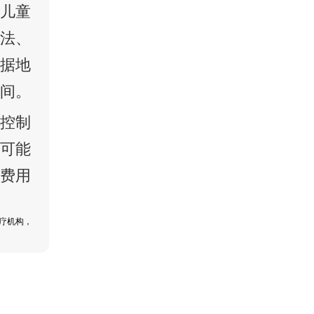
养儿童
疗法、
根据地
之间。
助控制
也可能
的费用
疗机构，