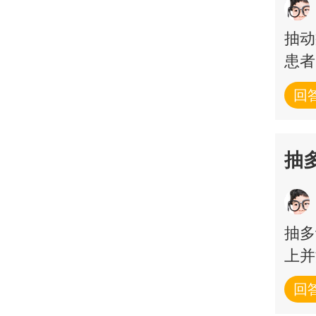
抽动
患者
回
抽
抽多
上并
回