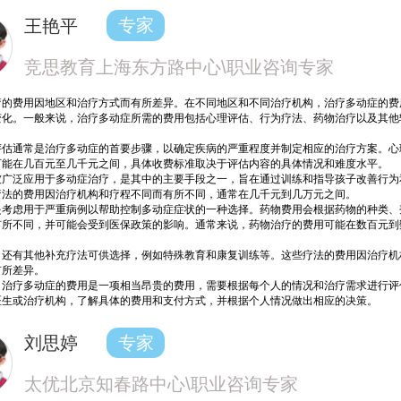
王艳平
专家
竞思教育上海东方路中心\职业咨询专家
疗的费用因地区和治疗方式而有所差异。在不同地区和不同治疗机构，治疗多动症的费
变化。一般来说，治疗多动
症所需的费用包括心理评估、行为疗法、药物治疗以及其他
评估通常是治疗多动症的首要步骤，以确定疾病的严重程度并制定相应的治疗方案。心
可能在几百元至几千元之间，具体收费标准取决于评估内容的具体情况和难度水平。
被广泛应用于多动症治疗，是其中的主要手段之一，旨在通过训练和指导孩子改善行为
疗法的费用因治疗机构和疗程不同而有所不同，通常在几千元到几万元之间。
是考虑用于严重病例以帮助控制多动症症状的一种选择。药物费用会根据药物的种类、
有所不同，并可能会受到医保政策的影响。通常来说，药物治疗的费用可能在数百元到
，还有其他补充疗法可供选择，例如特殊教育和康复训练等。这些疗法的费用因治疗机
有所差异。
，治疗多动症的费用是一项相当昂贵的费用，需要根据每个人的情况和治疗需求进行评
医生或治疗机构，了解具体的费用和支付方式，并根据个人情况做出相应的决策。
刘思婷
专家
太优北京知春路中心\职业咨询专家