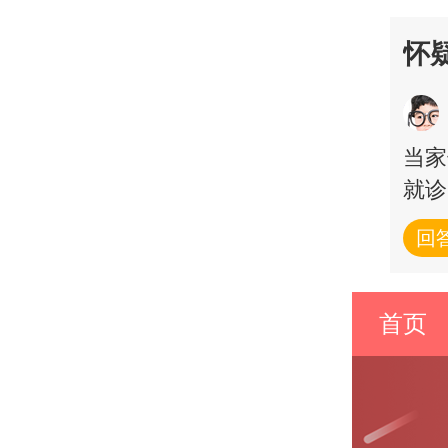
怀
当家
就诊
回
首页