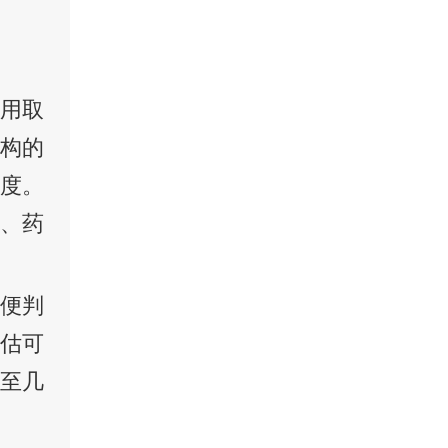
费用取
机构的
程度。
法、药
以便判
评估可
百至几