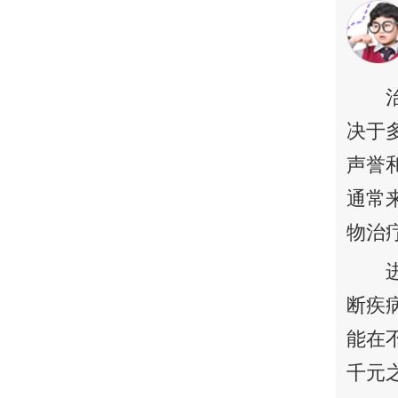
决于
声誉
通常
物治
断疾
能在
千元