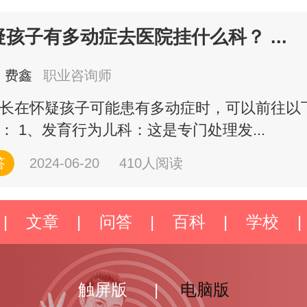
疑孩子有多动症去医院挂什么科？ ...
费鑫
职业咨询师
长在怀疑孩子可能患有多动症时，可以前往以
： 1、发育行为儿科：这是专门处理发...
答
2024-06-20
410人阅读
|
文章
|
问答
|
百科
|
学校
|
触屏版
|
电脑版