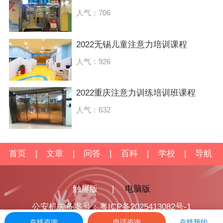
人气：706
2022无锡儿童注意力培训课程
人气：926
2022重庆注意力训练培训班课程
人气：632
首页
|
文章
|
问答
|
百科
|
学校
|
导航
触屏版
|
电脑版
公安机关备案号：粤ICP备2025413082号-1
在线咨询
电话咨询
在线预约