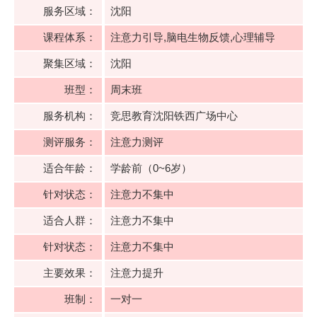
服务区域：
沈阳
课程体系：
注意力引导,脑电生物反馈,心理辅导
聚集区域：
沈阳
班型：
周末班
服务机构：
竞思教育沈阳铁西广场中心
测评服务：
注意力测评
适合年龄：
学龄前（0~6岁）
针对状态：
注意力不集中
适合人群：
注意力不集中
针对状态：
注意力不集中
主要效果：
注意力提升
班制：
一对一