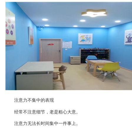
注意力不集中的表现
经常不注意细节，老是粗心大意。
注意力无法长时间集中一件事上。