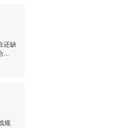
在还缺
..
戏规