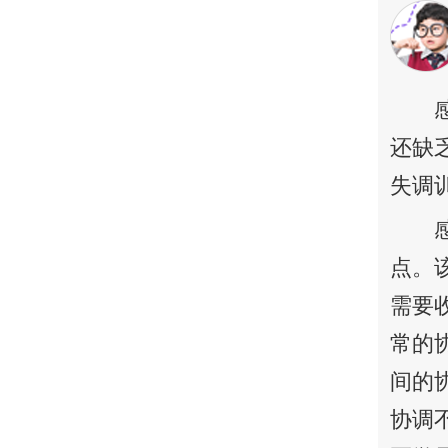
还缺
失调
点。
需要
常的
间的
协调