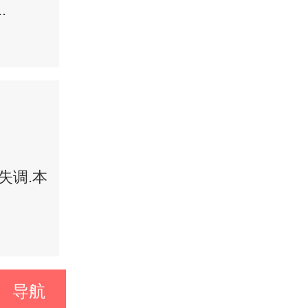
.
失调.本
导航