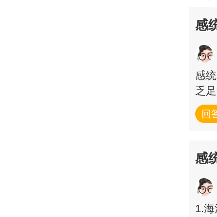
感
感统
乏足
回
感
1.