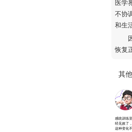
医学
不协
和生
恢复
其
感统训练
经见效了
这种变化