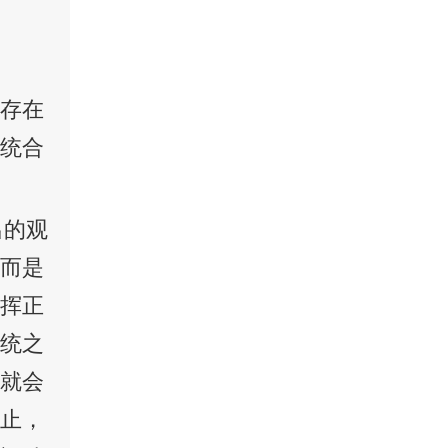
否存在
觉统合
出的观
，而是
发挥正
系统之
习就会
为止，