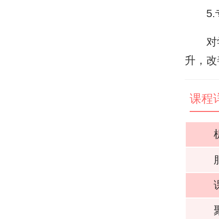
5.
对学员
升，改
课程