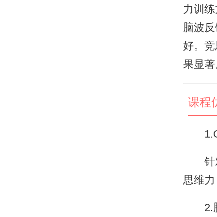
力训练
脑波反
好。竞
果显著
课程
1.C
针对4
思维力
2.