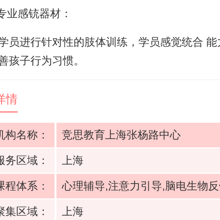
专业感铳器材：
进行针对性的肢体训练，学员感觉统合 能
善孩子行为习惯。
详情
机构名称：
竞思教育上海张杨路中心
服务区域：
上海
课程体系：
心理辅导,注意力引导,脑电生物
聚集区域：
上海