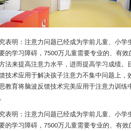
表明：注意力问题已经成为学前儿童、小学
要的学习障碍，7500万儿童需要专业的、有效
方法来提高注意力水平，进而提高学习成绩。
馈技术应用于解决孩子注意力不集中问题上，
思教育将脑波反馈技术完美应用于注意力训练
。
表明：注意力问题已经成为学前儿童、小学
要的学习障碍，7500万儿童需要专业的、有效