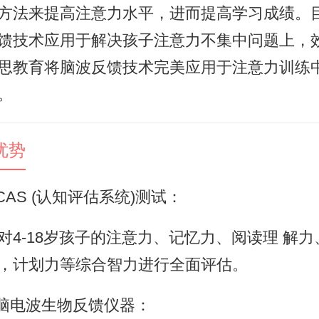
方法来提高注意力水平，进而提高学习成绩。
馈技术应用于解决孩子注意力不集中问题上，
思教育将脑波反馈技术完美应用于注意力训练
。
优势
AS (认知评估系统)测试：
-18岁孩子的注意力、记忆力、阅读理 解力
，计划力等综合智力进行全面评估。
脑电波生物反馈仪器：