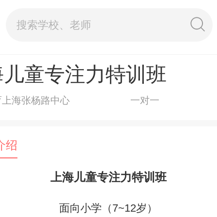
海儿童专注力特训班
育上海张杨路中心
一对一
介绍
上海儿童专注力特训班
面向小学（7~12岁）