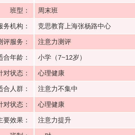
班型：
周末班
服务机构：
竞思教育上海张杨路中心
测评服务：
注意力测评
适合年龄：
小学（7~12岁）
针对状态：
心理健康
适合人群：
注意力不集中
针对状态：
心理健康
主要效果：
注意力提升