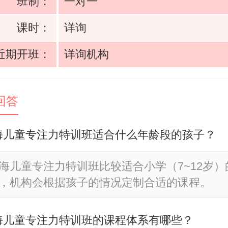
班制：
一对一
课时：
详询
近期开班：
详询机构
回答
海儿童专注力特训班适合什么年龄段的孩子？
海儿童专注力特训班比较适合小学（7~12岁）
，机构会根据孩子的情况定制合适的课程。
海儿童专注力特训班的课程体系有哪些？