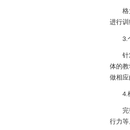
格大脑
进行训
3.
针对每
体的教
做相应
4.
完整
行力等