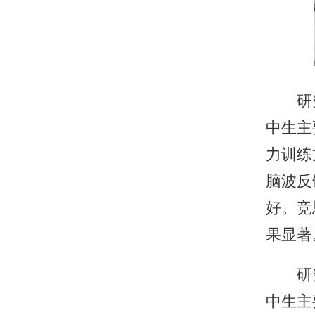
研究
中生主
力训练
脑波反
好。竞
果显著
研究
中生主