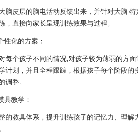
皮层的脑电活动反馈出来，并针对大脑 特
练，直接向家长呈现训练效果与过程。
个性化的方案：
个孩子不同的情况,对孩子较为薄弱的方面
学计划，并且全程跟踪，根据孩子每个阶段的变
的调整。
模具教学：
的教具体系，提升训练孩子的记忆力、理解
。