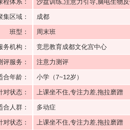
课程体系：
沙盘训练,注意力引导,脑电生物
聚集区域：
成都
班型：
周末班
服务机构：
竞思教育成都文化宫中心
测评服务：
注意力测评
适合年龄：
小学（7~12岁）
针对状态：
上课坐不住,专注力差,拖拉磨蹭
适合人群：
多动症
针对状态：
上课坐不住,专注力差,拖拉磨蹭