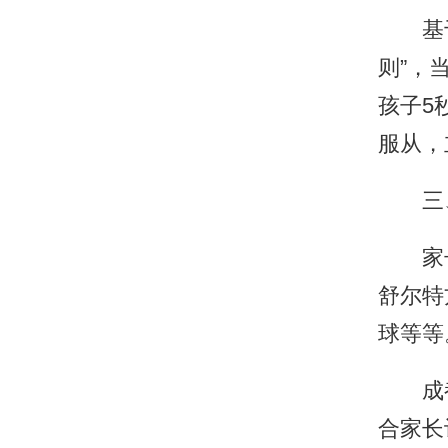
基于以
则”，
孩子5
服从，
三、
家长
舒尔特
球等等
成都竞
合家长