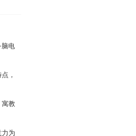
+脑电
特点，
，寓教
意力为