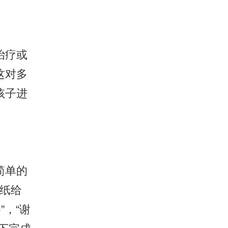
治疗或
这对多
孩子进
简单的
张纸给
，“谢