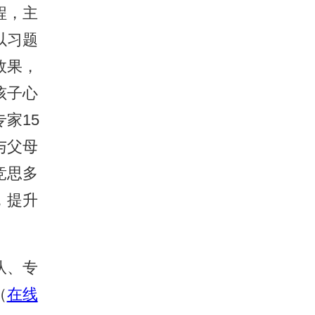
程，主
以习题
效果，
孩子心
家15
与父母
竞思多
，提升
队、专
（
在线