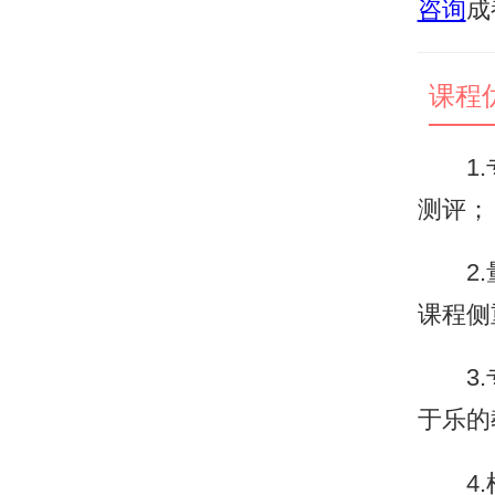
咨询
成
课程
1.专
测评；
2.量
课程侧
3.专
于乐的
4.根