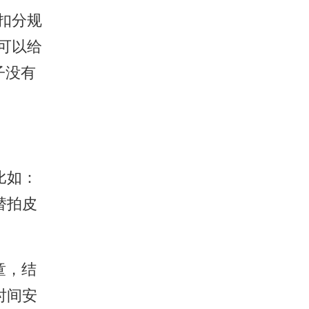
扣分规
可以给
子没有
比如：
替拍皮
童，结
时间安