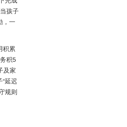
下完成
时当孩子
励，一
用积累
务积5
子及家
“延迟
守规则