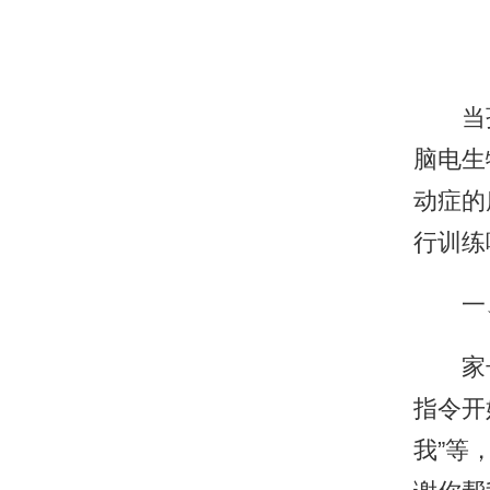
当孩
脑电生
动症的
行训练
一、
家长
指令开
我”等