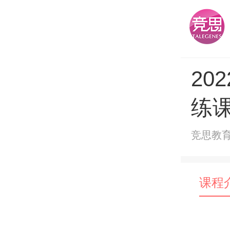
20
练
竞思教
课程