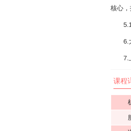
核心，
5.1
6.大
7.上
课程