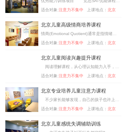
优秀能力训练项目 竞思SAT优能课程是来自于美国约翰霍普金斯医学研究中心研发的儿童能力发展课程，在引进的过程中，不断根据中国儿童的特点整合科学的教育理念和学习方法，最后形成了SAT优能训练课程。
适合对象:
注意力不集中
上课地点：
北京
北京儿童高级情商培养课程
情商(Emotional Quotient)通常是指情绪商数，简称EQ，主要是指人在情绪、意志、耐受挫折等方面的品 质。1995年，由美国哈佛大学心理学教授丹尼尔?戈尔曼率先提出，他认为情商是一个人重要的生存能力，是影响生活各个层次面和人生未来的关键品质因素
适合对象:
注意力不集中
上课地点：
北京
北京儿童阅读兴趣提升课程
阅读理解课程，从心理认知能力入手，在视知觉、听知觉基础能力提高的基础上，用操作性方法帮助孩子掌握快速阅读文字的基础能力，提高阅读速度。采用词语接龙、看词联想等方式，让孩子通过关联记忆，
适合对象:
注意力不集中
上课地点：
北京
北京专业培养儿童注意力课程
不少家长能够发现，自己的孩子也许上课老是走神，对于老师家长说过的话，听过就忘，看课文也总是跳字漏字，这是孩子注意力、记忆力不强的结果。 注意力是记忆力的基础，记忆力是注意力的结果。两种知觉与注意力、记忆力构成了孩子与外界信息互动的基本能力。只有各个环节拥有良好的发展，才能拥有良好的学习效果。
适合对象:
注意力不集中
上课地点：
北京
北京儿童感统失调辅助训练