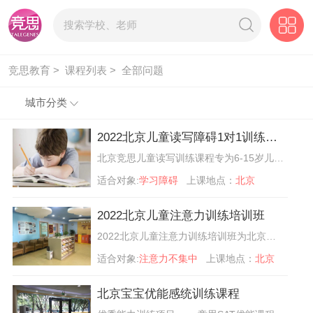
竞思教育 >
课程列表 >
全部问题
城市分类
2022北京儿童读写障碍1对1训练课程
北京竞思儿童读写训练课程专为6-15岁儿童研发，通过针对大脑的阅读区域进行直接训练，改善孩子的阅读困难和阅读障碍问题。对于造成读写困难、阅读障碍的两种情况，竞思都有相对应的训练方案。对于大脑颞平面均衡问题和脑神经协调时间问题，都有相应针对方案。
适合对象:
学习障碍
上课地点：
北京
2022北京儿童注意力训练培训班
2022北京儿童注意力训练培训班为北京儿童家长提供儿童注意力不集中常见表现、训练方法以及训练课程等信息，帮助家长解决儿童专注力差、写作业磨蹭、记忆力差等儿童成长问题。
适合对象:
注意力不集中
上课地点：
北京
北京宝宝优能感统训练课程