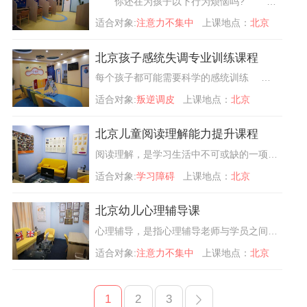
你还在为孩子以下行为烦恼吗? 学习不积极缺乏主动性不爱思考 忘性大注意力不集中 说话不通顺不理解文字图形 肢体不协调动作笨拙写字歪斜 无法独立解决问题欠缺创造力与逻辑 做事磨蹭作业拖拉效率低下 胆小怯懦不自信、不善于与人交流
适合对象:
注意力不集中
上课地点：
北京
北京孩子感统失调专业训练课程
每个孩子都可能需要科学的感统训练 感统失调并不是个别现象。北大医学部调查发现，儿童感统失调的比例达30%，这部分儿童急需专业的感统训练。同时，由于感觉运动统合能力是所有儿童认知发育、学习技能的基础
适合对象:
叛逆调皮
上课地点：
北京
北京儿童阅读理解能力提升课程
阅读理解，是学习生活中不可或缺的一项能力，是孩子掌握知识获取信息的重要手段。不论日常生活中出现的书籍、报纸、网络讯息，还是考试中所需的审题，都需要孩子从读图、识字中解析出信息。
适合对象:
学习障碍
上课地点：
北京
北京幼儿心理辅导课
心理辅导，是指心理辅导老师与学员之间建立一种具有咨询功能的融洽关系，以帮助学员正确认识自己，接纳自己，进而欣赏自己，并克服成长中的障碍，改变自己的不良意识和倾向，充分发挥个人潜能
适合对象:
注意力不集中
上课地点：
北京
1
2
3