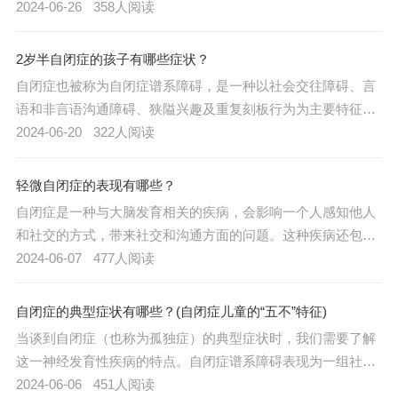
型表现心理方面希望能够对家长有所帮助：
2024-06-26
358人阅读
2岁半自闭症的孩子有哪些症状？
自闭症也被称为自闭症谱系障碍，是一种以社会交往障碍、言
语和非言语沟通障碍、狭隘兴趣及重复刻板行为为主要特征的
神经发育性疾病。以下是2岁半自闭症儿童可能表现出的一些
2024-06-20
322人阅读
症状：
轻微自闭症的表现有哪些？
自闭症是一种与大脑发育相关的疾病，会影响一个人感知他人
和社交的方式，带来社交和沟通方面的问题。这种疾病还包括
有限和重复的行为模式，它包括自闭症、阿斯伯格综合征、儿
2024-06-07
477人阅读
童崩解症和未指明形式的普遍发育障碍。以下是轻微自闭症患
者的一些常见症状表现：
自闭症的典型症状有哪些？(自闭症儿童的“五不”特征)
当谈到自闭症（也称为孤独症）的典型症状时，我们需要了解
这一神经发育性疾病的特点。自闭症谱系障碍表现为一组社交
交往障碍、言语和非言语沟通障碍、狭隘兴趣及重复刻板行
2024-06-06
451人阅读