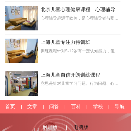
北京儿童心理健康课程—心理辅导
心理辅导起源于欧美，是心理辅导者与受辅导者之间建立一种具有咨询功能的融洽关系，以帮助来访者正确认识自己，接纳自己，进而欣赏自己，并克服成长中的障碍，改变自己的不良意识和倾向，充分发挥个人潜能，迈向自我现实的过程。
上海儿童专注力特训班
训练课程针对5-12岁有一定认知能力，但专注力方面相对欠缺的小朋友所专门开展的专注力训练。结合培养孩子专注力方面的理论知识与孩子现阶段专注力方面的表现
上海儿童自信开朗训练课程
竞思是针对儿童学习问题、行为问题、心理问题，提供一站式解决方案的集研发与实践一体化的机构，针对儿童成长过程中可能出现的各种问题
首页
|
文章
|
问答
|
百科
|
学校
|
导航
触屏版
|
电脑版