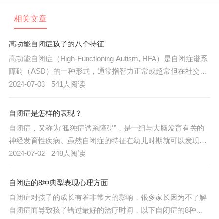
相关文章
高功能自闭症孩子的八个特征
高功能自闭症（High-Functioning Autism, HFA）是自闭症谱系
障碍（ASD）的一种形式，通常指智力正常或超常但在社交和
沟通方面存在显著困难的个体。了解高功能自闭症孩子的特征
2024-07-03
541人阅读
有助于家长、教师和社会更好地支持他们。以下是高功能自闭
症孩子的八个特征，以及相应的应对策略。
自闭症是怎样的表现？
自闭症，又称为“孤独症谱系障碍”，是一组与大脑发育有关的
神经发育性疾病。虽然自闭症的特征在幼儿时期就可以发现，
但通常要到很久以后才能被诊断出来，以下是儿童自闭症的几
2024-07-02
248人阅读
种主要表现：
自闭症的8种典型表现心理方面
自闭症对孩子的成长有着非常大的影响，很多家长因为不了解
自闭症而导致孩子错过最好的治疗时间，以下自闭症的8种典