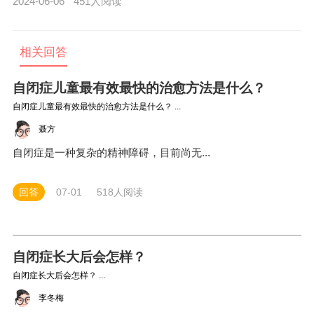
交往障碍、言语和非言语沟通障碍、狭隘兴趣及重复刻板行
2024-06-06
451人阅读
为。以下是自闭症儿童的一些典型症状：
相关回答
自闭症儿童最有效最快的治愈方法是什么？
自闭症儿童最有效最快的治愈方法是什么？ ...
聂方
自闭症是一种复杂的精神障碍，目前尚无...
回答
07-01
518人阅读
自闭症长大后会怎样？
自闭症长大后会怎样？ ...
李冬梅