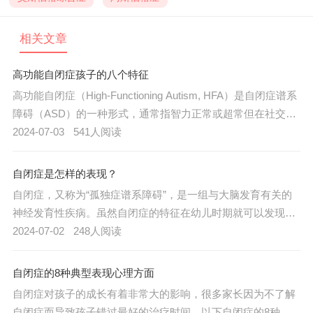
相关文章
高功能自闭症孩子的八个特征
高功能自闭症（High-Functioning Autism, HFA）是自闭症谱系
障碍（ASD）的一种形式，通常指智力正常或超常但在社交和
沟通方面存在显著困难的个体。了解高功能自闭症孩子的特征
2024-07-03
541人阅读
有助于家长、教师和社会更好地支持他们。以下是高功能自闭
症孩子的八个特征，以及相应的应对策略。
自闭症是怎样的表现？
自闭症，又称为“孤独症谱系障碍”，是一组与大脑发育有关的
神经发育性疾病。虽然自闭症的特征在幼儿时期就可以发现，
但通常要到很久以后才能被诊断出来，以下是儿童自闭症的几
2024-07-02
248人阅读
种主要表现：
自闭症的8种典型表现心理方面
自闭症对孩子的成长有着非常大的影响，很多家长因为不了解
自闭症而导致孩子错过最好的治疗时间，以下自闭症的8种典