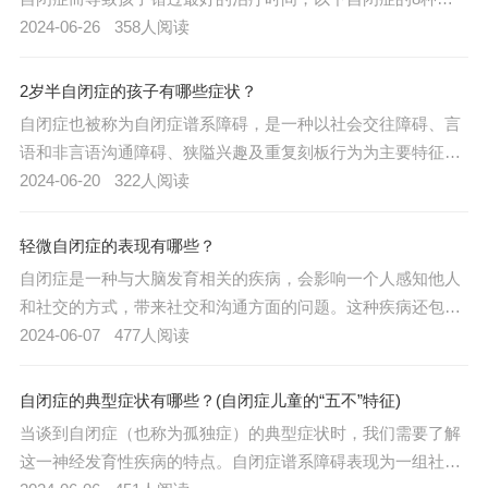
型表现心理方面希望能够对家长有所帮助：
2024-06-26
358人阅读
2岁半自闭症的孩子有哪些症状？
自闭症也被称为自闭症谱系障碍，是一种以社会交往障碍、言
语和非言语沟通障碍、狭隘兴趣及重复刻板行为为主要特征的
神经发育性疾病。以下是2岁半自闭症儿童可能表现出的一些
2024-06-20
322人阅读
症状：
轻微自闭症的表现有哪些？
自闭症是一种与大脑发育相关的疾病，会影响一个人感知他人
和社交的方式，带来社交和沟通方面的问题。这种疾病还包括
有限和重复的行为模式，它包括自闭症、阿斯伯格综合征、儿
2024-06-07
477人阅读
童崩解症和未指明形式的普遍发育障碍。以下是轻微自闭症患
者的一些常见症状表现：
自闭症的典型症状有哪些？(自闭症儿童的“五不”特征)
当谈到自闭症（也称为孤独症）的典型症状时，我们需要了解
这一神经发育性疾病的特点。自闭症谱系障碍表现为一组社交